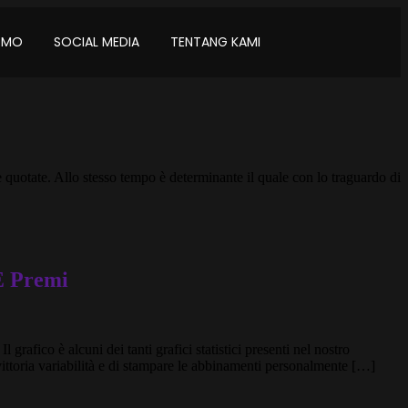
OMO
SOCIAL MEDIA
TENTANG KAMI
e quotate. Allo stesso tempo è determinante il quale con lo traguardo di
E Premi
rafico è alcuni dei tanti grafici statistici presenti nel nostro
ittoria variabilità e di stampare le abbinamenti personalmente […]