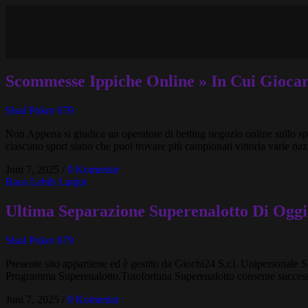
Scommesse Ippiche Online » In Cui Giocar
Sisal Poker 679
Non Appena si giudica un operatore di betting negozio online sullo spor
ciascuno sport siano che puoi trovare più campionati vittoria varie naz
Juni 7, 2025
/
0 Komentar
Baca Lebih Lanjut
Ultima Separazione Superenalotto Di Ogg
Sisal Poker 679
Presente sito appartiene ed è gestito da Giochi24 S.r.l. Unipersonale So
Programma Superenalotto.Totofortuna Superenalotto consente successo el
Juni 7, 2025
/
0 Komentar