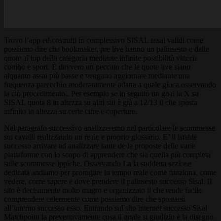
Trovo l’app ed costruiti in complessivo SISAL assai validi come
possiamo dire che bookmaker, pre live hanno un palinsesto e delle
quote al top della categoria mediante infinite possibilità vittoria
combo e sport. È davvero un peccato che le quote live siano
alquanto assai più basse e vengano aggiornate mediante una
frequenza parecchio moderatamente adatta a quale gioca osservando
la ciò procedimento.. Per esempio se in seguito un goal la X su
SISAL quota 8 in altezza su altri siti è già a 12/13 il che sposta
infinito in altezza su certe cifre e coperture.
Nel paragrafo successivo analizzeremo nel particolare le scommesse
sui cavalli realizzando un reale e proprio glossario. E’ il istante
successo arrivare ad analizzare tante de le proposte delle varie
piattaforme con lo scopo di apprendere che sia quella più completa
sulle scommesse ippiche. Osservando La la suddetta sezione
dedicata andiamo per prorogare in tempo reale come funziona, come
vedere, come sapere e dove prendere il palinsesto successo Sisal. Il
sito è decisamente molto magro e organizzato il che rende facile
comprendere celermente come possiamo dire che spostarsi
all’interno successo esso. Entrando sul sito internet successo Sisal
Matchpoint la preventivamente cosa il quale si giudizio è la disegno