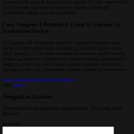
comprensibile quale la decisione non manca. Un altro aspetto a fine
di cui presente operatore è soprattutto banale è quello del
quantitativo vittoria mercati disponibili.
Cosa Vengono Effettuate E Come Si Giocano Le
Scommesse Hockey
In Aggiunta alle scommesse sportive, l’operatore italiano vanta
anche un ottimo lista casinò. Durante La sezione Casinò vittoria
Sisal, appunto, c’è un vasto assortimento successo giochi negozio
online con soldi veri e tavoli verdi. Abbiamo trovato qualsivoglia i
maggiori classici da casinò come possiamo asserire che roulette,
blackjack e baccarat, chiaramente perfino costruiti in versione live.
sisal casino
sisal poker
sisal scommesse
Oleh
speed
Tinggalkan Balasan
Alamat email Anda tidak akan dipublikasikan.
Ruas yang wajib
ditandai
*
Komentar