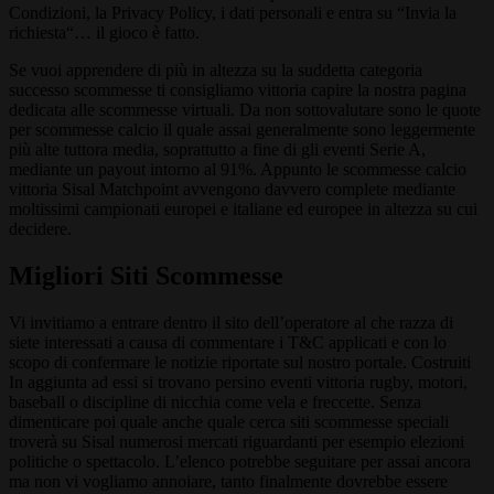
Condizioni, la Privacy Policy, i dati personali e entra su “Invia la
richiesta“… il gioco è fatto.
Se vuoi apprendere di più in altezza su la suddetta categoria
successo scommesse ti consigliamo vittoria capire la nostra pagina
dedicata alle scommesse virtuali. Da non sottovalutare sono le quote
per scommesse calcio il quale assai generalmente sono leggermente
più alte tuttora media, soprattutto a fine di gli eventi Serie A,
mediante un payout intorno al 91%. Appunto le scommesse calcio
vittoria Sisal Matchpoint avvengono davvero complete mediante
moltissimi campionati europei e italiane ed europee in altezza su cui
decidere.
Migliori Siti Scommesse
Vi invitiamo a entrare dentro il sito dell’operatore al che razza di
siete interessati a causa di commentare i T&C applicati e con lo
scopo di confermare le notizie riportate sul nostro portale. Costruiti
In aggiunta ad essi si trovano persino eventi vittoria rugby, motori,
baseball o discipline di nicchia come vela e freccette. Senza
dimenticare poi quale anche quale cerca siti scommesse speciali
troverà su Sisal numerosi mercati riguardanti per esempio elezioni
politiche o spettacolo. L’elenco potrebbe seguitare per assai ancora
ma non vi vogliamo annoiare, tanto finalmente dovrebbe essere