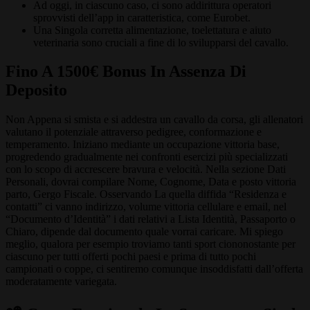
Ad oggi, in ciascuno caso, ci sono addirittura operatori
sprovvisti dell’app in caratteristica, come Eurobet.
Una Singola corretta alimentazione, toelettatura e aiuto
veterinaria sono cruciali a fine di lo svilupparsi del cavallo.
Fino A 1500€ Bonus In Assenza Di
Deposito
Non Appena si smista e si addestra un cavallo da corsa, gli allenatori
valutano il potenziale attraverso pedigree, conformazione e
temperamento. Iniziano mediante un occupazione vittoria base,
progredendo gradualmente nei confronti esercizi più specializzati
con lo scopo di accrescere bravura e velocità. Nella sezione Dati
Personali, dovrai compilare Nome, Cognome, Data e posto vittoria
parto, Gergo Fiscale. Osservando La quella diffida “Residenza e
contatti” ci vanno indirizzo, volume vittoria cellulare e email, nel
“Documento d’Identità” i dati relativi a Lista Identità, Passaporto o
Chiaro, dipende dal documento quale vorrai caricare. Mi spiego
meglio, qualora per esempio troviamo tanti sport ciononostante per
ciascuno per tutti offerti pochi paesi e prima di tutto pochi
campionati o coppe, ci sentiremo comunque insoddisfatti dall’offerta
moderatamente variegata.